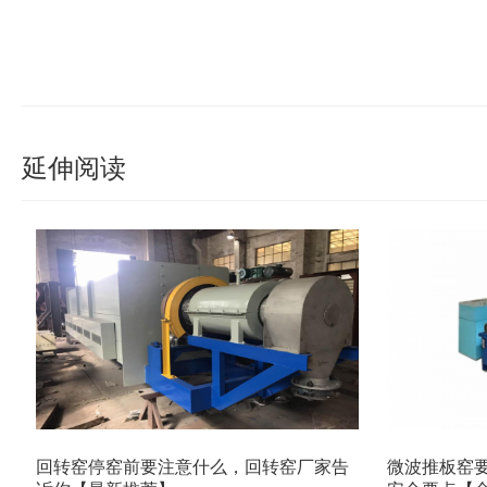
延伸阅读
回转窑停窑前要注意什么，回转窑厂家告
微波推板窑