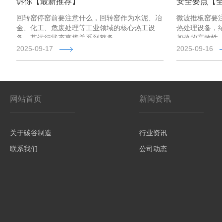
诉你【最新推荐】
安全要点【
回转窑停窑前要注意什么，回转窑作为水泥、冶
微波推板窑要
金、化工、危废处理等工业领域的核心热工设
热处理设备，
备，其运行状态直接关系到整条 …
加热的高效性
2025-09-17
2025-09-16
网站首页
新闻资讯
关于碳谷制造
行业资讯
联系我们
公司动态