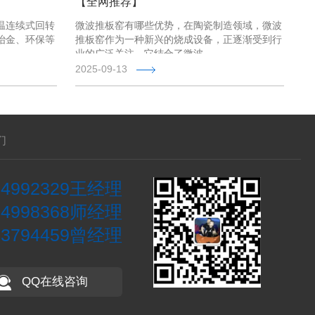
【全网推荐】
温连续式回转
微波推板窑有哪些优势，在陶瓷制造领域，微波
冶金、环保等
推板窑作为一种新兴的烧成设备，正逐渐受到行
业的广泛关注。它结合了微波 …
2025-09-13
们
84992329
王经理
74998368
师经理
53794459
曾经理
QQ在线咨询