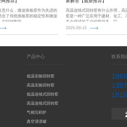
全网推荐】
家解答【最新推荐】
注意什么，微波推板窑作为先进的
高温连续式回转窑有什么作用，高
结合了传统推板窑的稳定性和微波
窑是一种广泛应用于建材、化工、
，在特种陶瓷、 …
多个领域的工业炉窑设备。它 …
2025-09-15
产品中心
联系我
186
低温实验回转窑
138
高温实验回转窑
181
低温连续式回转窑
高温连续式回转窑
气相沉积炉
真空浸渍罐