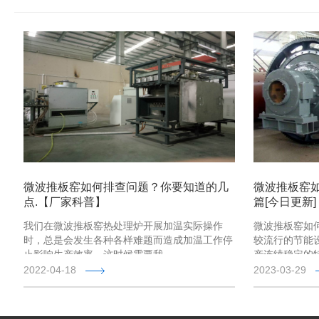
微波推板窑如何排查问题？你要知道的几
微波推板窑
点.【厂家科普】
篇[今日更新]
我们在微波推板窑热处理炉开展加温实际操作
微波推板窑如
时，总是会发生各种各样难题而造成加温工作停
较流行的节能
止影响生产效率。这时候需要我 …
产连续稳定的特
2022-04-18
2023-03-29